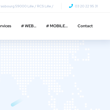
asbourg 59000 Lille / RCS Lille /
03 20 22 95 31
rvices
# WEB…
# MOBILE…
Contact